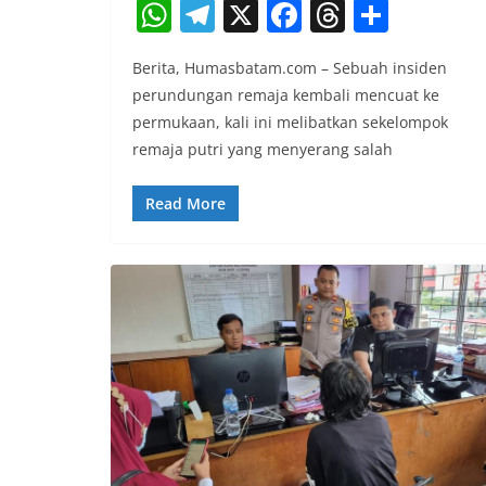
W
T
X
F
T
S
h
el
a
h
h
Berita, Humasbatam.com – Sebuah insiden
at
e
c
re
ar
perundungan remaja kembali mencuat ke
s
gr
e
a
e
permukaan, kali ini melibatkan sekelompok
A
a
b
d
remaja putri yang menyerang salah
p
m
o
s
Read More
p
o
k