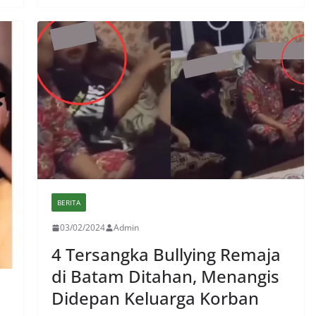
BERITA
03/02/2024
Admin
4 Tersangka Bullying Remaja
di Batam Ditahan, Menangis
Didepan Keluarga Korban