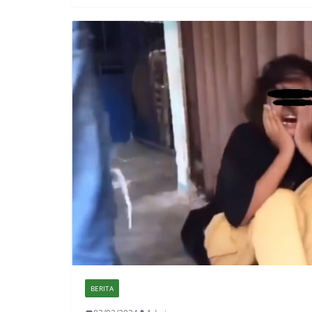
BERITA