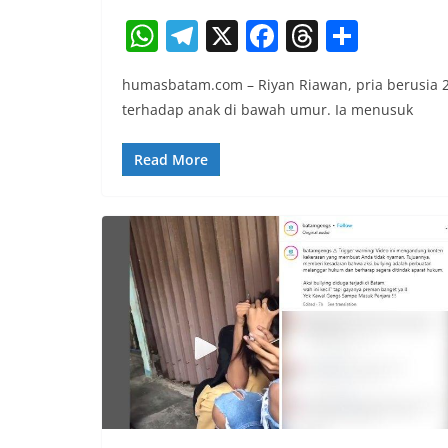
W
T
X
F
T
S
h
el
a
h
h
humasbatam.com – Riyan Riawan, pria berusia 2
at
e
c
re
ar
terhadap anak di bawah umur. Ia menusuk
s
gr
e
a
e
A
a
b
d
Read More
p
m
o
s
p
o
k