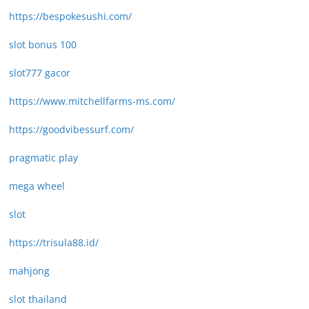
https://bespokesushi.com/
slot bonus 100
slot777 gacor
https://www.mitchellfarms-ms.com/
https://goodvibessurf.com/
pragmatic play
mega wheel
slot
https://trisula88.id/
mahjong
slot thailand