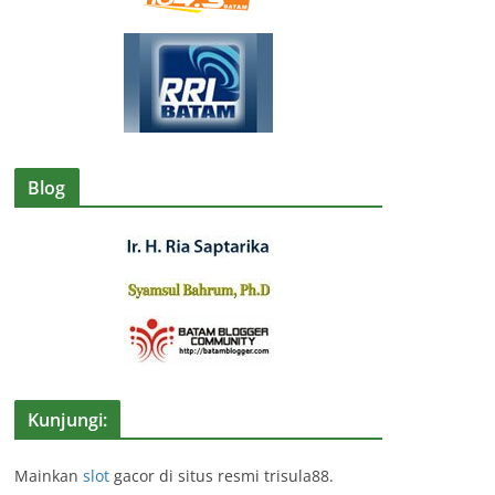
Blog
Kunjungi:
Mainkan
slot
gacor di situs resmi trisula88.