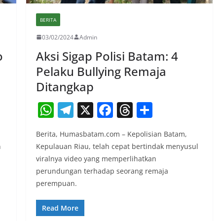
BERITA
03/02/2024
Admin
o
Aksi Sigap Polisi Batam: 4
Pelaku Bullying Remaja
Ditangkap
W
T
X
F
T
S
h
el
a
h
h
Berita, Humasbatam.com – Kepolisian Batam,
at
e
c
re
ar
n
Kepulauan Riau, telah cepat bertindak menyusul
s
gr
e
a
e
a
viralnya video yang memperlihatkan
A
a
b
d
perundungan terhadap seorang remaja
p
m
o
s
perempuan.
p
o
Read More
k