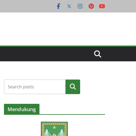
Cari
Mendukung