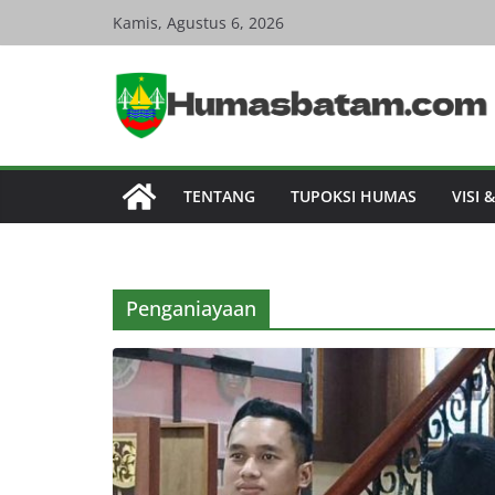
Skip
Kamis, Agustus 6, 2026
to
content
TENTANG
TUPOKSI HUMAS
VISI 
Penganiayaan