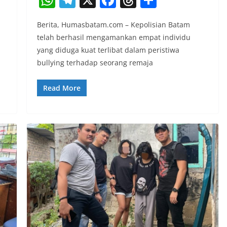
h
el
a
h
h
Berita, Humasbatam.com – Kepolisian Batam
at
e
c
re
ar
telah berhasil mengamankan empat individu
s
gr
e
a
e
yang diduga kuat terlibat dalam peristiwa
A
a
b
d
bullying terhadap seorang remaja
p
m
o
s
Read More
p
o
k