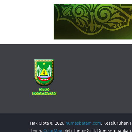
Hak Cipta © 2026
humasbatam.com
. Keseluruhan H
Tema:
ColorMag
oleh ThemeGrill. Dipersembahkan