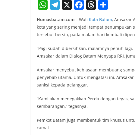
W
T
X
F
T
S
h
el
a
h
h
Humasbatam.com
– Wali
Kota Batam
, Amsakar 
at
e
c
re
ar
kota yang sering menjadi tempat penumpukan sa
s
gr
e
a
e
tersebut bersih, pada malam hari kembali dipe
A
a
b
d
“Pagi sudah dibersihkan, malamnya penuh lagi. I
p
m
o
s
Amsakar dalam Dialog Batam Menyapa RRI, Jumat
p
o
k
Amsakar menyebut kebiasaan membuang sampah s
penyebab utama. Untuk mengatasi ini, Amsak
sanksi kepada pelanggar.
“Kami akan menegakkan Perda dengan tegas, sa
sembarangan,” tegasnya.
Pemkot Batam juga membentuk tim khusus untu
camat.