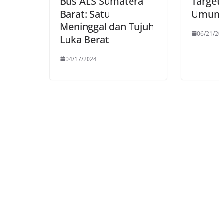
Bus ALS Sumatera
Targe
Barat: Satu
Umum
Meninggal dan Tujuh
06/21/2
Luka Berat
04/17/2024