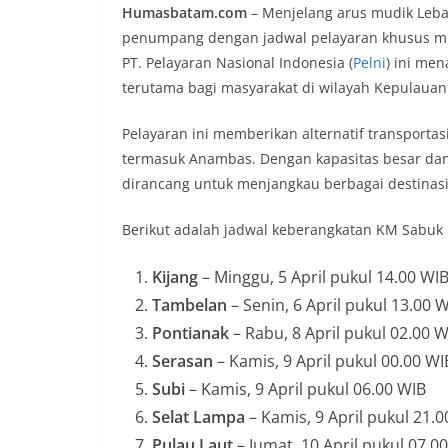
Humasbatam.com
– Menjelang arus mudik Leba
at
e
c
re
ar
penumpang dengan jadwal pelayaran khusus mula
s
gr
e
a
e
PT. Pelayaran Nasional Indonesia (
Pelni
) ini me
A
a
b
d
terutama bagi masyarakat di wilayah Kepulauan 
p
m
o
s
Pelayaran ini memberikan alternatif transportas
p
o
termasuk Anambas. Dengan kapasitas besar dan 
k
dirancang untuk menjangkau berbagai destinasi
Berikut adalah jadwal keberangkatan KM Sabuk
Kijang
– Minggu, 5 April pukul 14.00 WI
Tambelan
– Senin, 6 April pukul 13.00 
Pontianak
– Rabu, 8 April pukul 02.00 W
Serasan
– Kamis, 9 April pukul 00.00 WI
Subi
– Kamis, 9 April pukul 06.00 WIB
Selat Lampa
– Kamis, 9 April pukul 21.
Pulau Laut
– Jumat, 10 April pukul 07.0