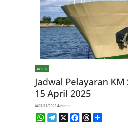
BERITA
Jadwal Pelayaran KM 
15 April 2025
03/31/2025
Admin
W
T
X
F
T
S
h
el
a
h
h