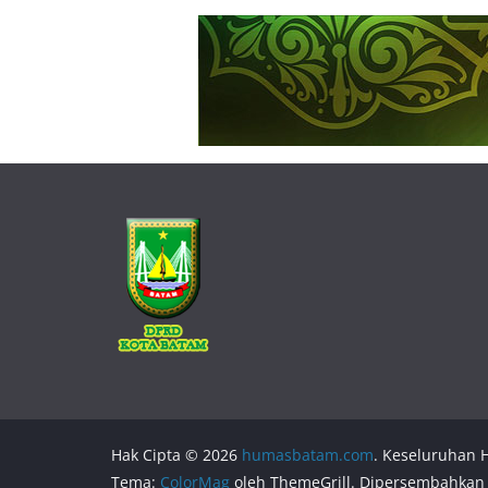
Hak Cipta © 2026
humasbatam.com
. Keseluruhan H
Tema:
ColorMag
oleh ThemeGrill. Dipersembahkan