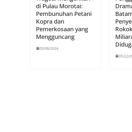
di Pulau Morotai:
Drama
Pembunuhan Petani
Batam
Kopra dan
Penye
Pemerkosaan yang
Rokok 
Mengguncang
Milia
Diduga
05/08/2024
05/22/2