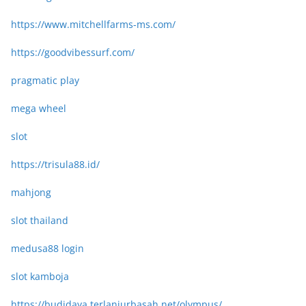
https://www.mitchellfarms-ms.com/
https://goodvibessurf.com/
pragmatic play
mega wheel
slot
https://trisula88.id/
mahjong
slot thailand
medusa88 login
slot kamboja
https://budidaya.terlanjurbasah.net/olympus/