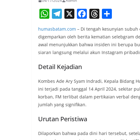
04/17/2024
Admin
W
T
X
F
T
S
h
el
a
h
h
humasbatam.com
– Di tengah kesunyian subuh 
at
e
c
re
ar
digemparkan oleh berita kematian selebgram de
s
gr
e
a
e
awal menunjukkan bahwa insiden ini berupa bun
A
a
b
d
siaran langsung melalui akun Instagram pribadi
p
m
o
s
Detail Kejadian
p
o
k
Kombes Ade Ary Syam Indradi, Kepala Bidang H
ini terjadi pada tanggal 14 April 2024, sekitar
korban, FM terlibat dalam pertikaian verbal 
jumlah yang signifikan.
Urutan Peristiwa
Dilaporkan bahwa pada dini hari tersebut, sete