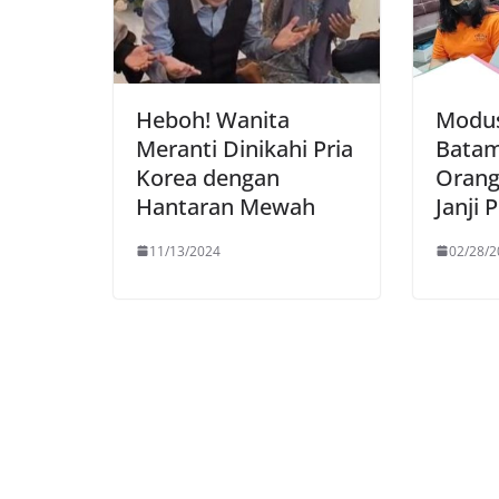
Heboh! Wanita
Modus
Meranti Dinikahi Pria
Batam
Korea dengan
Orang
Hantaran Mewah
Janji 
11/13/2024
02/28/2