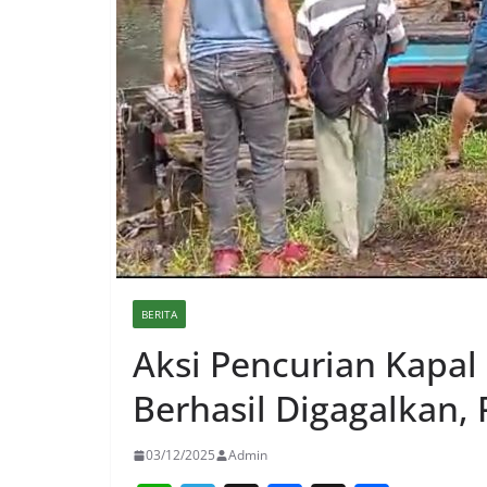
BERITA
Aksi Pencurian Kapa
Berhasil Digagalkan,
03/12/2025
Admin