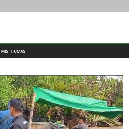
& MISI HUMAS