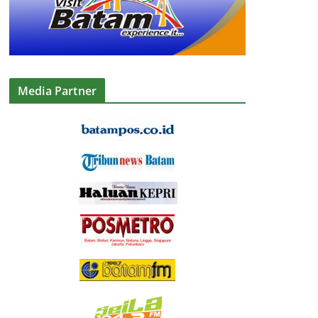
Media Partner