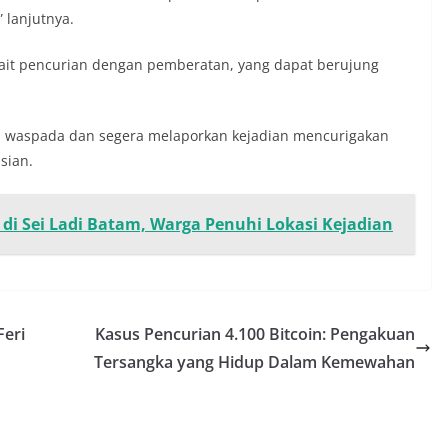
 lanjutnya.
kait pencurian dengan pemberatan, yang dapat berujung
p waspada dan segera melaporkan kejadian mencurigakan
sian.
 di Sei Ladi Batam, Warga Penuhi Lokasi Kejadian
Feri
Kasus Pencurian 4.100 Bitcoin: Pengakuan
Tersangka yang Hidup Dalam Kemewahan