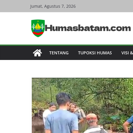
Skip
Jumat, Agustus 7, 2026
to
content
TENTANG
TUPOKSI HUMAS
VISI 