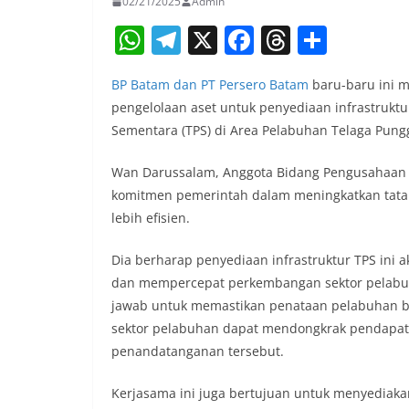
02/21/2025
Admin
W
T
X
F
T
S
h
el
a
h
h
BP Batam dan PT Persero Batam
baru-baru ini m
at
e
c
re
ar
pengelolaan aset untuk penyediaan infrastru
s
gr
e
a
e
Sementara (TPS) di Area Pelabuhan Telaga Pungg
A
a
b
d
Wan Darussalam, Anggota Bidang Pengusahaan 
p
m
o
s
komitmen pemerintah dalam meningkatkan tata
p
o
lebih efisien.
k
Dia berharap penyediaan infrastruktur TPS ini
dan mempercepat perkembangan sektor pelabuh
jawab untuk memastikan penataan pelabuhan ber
sektor pelabuhan dapat mendongkrak pendapat
penandatanganan tersebut.
Kerjasama ini juga bertujuan untuk menyediakan 