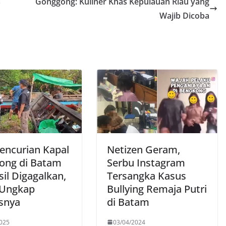
a
Gonggong: Kuliner Khas Kepulauan Riau yang
Wajib Dicoba
Pencurian Kapal
Netizen Geram,
ng di Batam
Serbu Instagram
il Digagalkan,
Tersangka Kasus
i Ungkap
Bullying Remaja Putri
snya
di Batam
025
03/04/2024