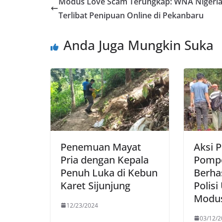
Modus Love Scam Terungkap: WNA Nigeri
Terlibat Penipuan Online di Pekanbaru
Anda Juga Mungkin Suka
Penemuan Mayat
Aksi 
Pria dengan Kepala
Pompo
Penuh Luka di Kebun
Berhas
Karet Sijunjung
Polis
Modu
12/23/2024
03/12/2