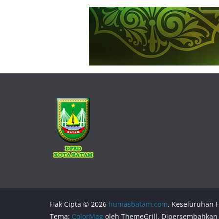
Hak Cipta © 2026
humasbatam.com
. Keseluruhan H
Tema:
ColorMag
oleh ThemeGrill. Dipersembahkan