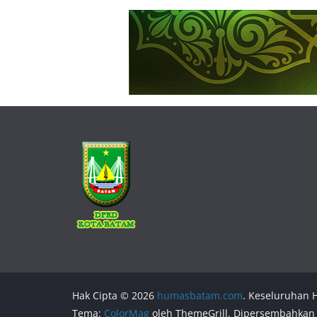
Hak Cipta © 2026
humasbatam.com
. Keseluruhan H
Tema:
ColorMag
oleh ThemeGrill. Dipersembahkan