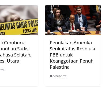
di Cemburu:
Penolakan Amerika
nuhan Sadis
Serikat atas Resolusi
nahasa Selatan,
PBB untuk
esi Utara
Keanggotaan Penuh
Palestina
024
04/20/2024