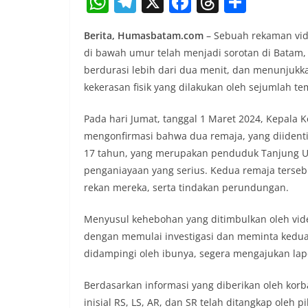
W
T
X
F
T
S
h
el
a
h
h
Berita, Humasbatam.com
– Sebuah rekaman vid
at
e
c
re
ar
di bawah umur telah menjadi sorotan di Batam, 
s
gr
e
a
e
berdurasi lebih dari dua menit, dan menunjuk
A
a
b
d
kekerasan fisik yang dilakukan oleh sejumlah t
p
m
o
s
Pada hari Jumat, tanggal 1 Maret 2024, Kepala K
p
o
mengonfirmasi bahwa dua remaja, yang diidenti
k
17 tahun, yang merupakan penduduk Tanjung U
penganiayaan yang serius. Kedua remaja terseb
rekan mereka, serta tindakan perundungan.
Menyusul kehebohan yang ditimbulkan oleh vide
dengan memulai investigasi dan meminta kedua
didampingi oleh ibunya, segera mengajukan lap
Berdasarkan informasi yang diberikan oleh korb
inisial RS, LS, AR, dan SR telah ditangkap oleh 