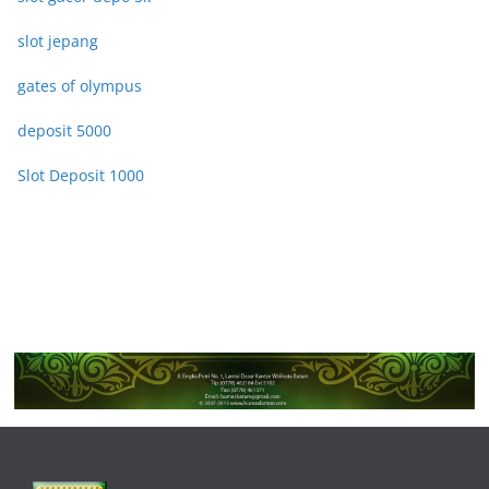
slot jepang
gates of olympus
deposit 5000
Slot Deposit 1000