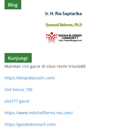
Blog
Kunjungi:
Mainkan
slot
gacor di situs resmi trisula88.
https://bespokesushi.com/
slot bonus 100
slot777 gacor
https://www.mitchellfarms-ms.com/
https://goodvibessurf.com/