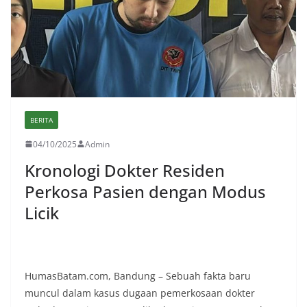
BERITA
04/10/2025
Admin
Kronologi Dokter Residen
Perkosa Pasien dengan Modus
Licik
HumasBatam.com, Bandung – Sebuah fakta baru
muncul dalam kasus dugaan pemerkosaan dokter