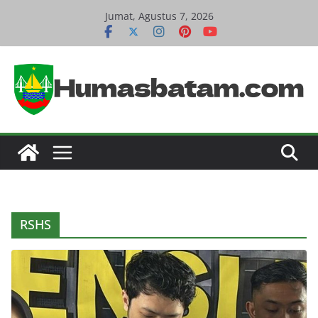
S
Jumat, Agustus 7, 2026
k
i
p
t
o
c
o
n
t
e
RSHS
n
t