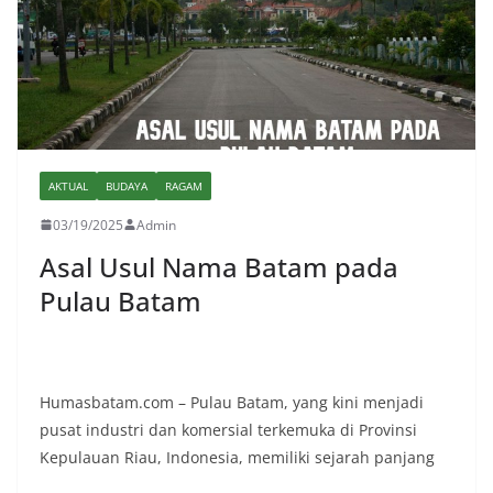
AKTUAL
BUDAYA
RAGAM
03/19/2025
Admin
Asal Usul Nama Batam pada
Pulau Batam
Humasbatam.com – Pulau Batam, yang kini menjadi
pusat industri dan komersial terkemuka di Provinsi
Kepulauan Riau, Indonesia, memiliki sejarah panjang