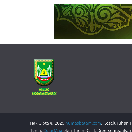
Hak Cipta © 2026
humasbatam.com
. Keseluruhan H
Tema:
ColorMag
oleh ThemeGrill. Dipersembahkan