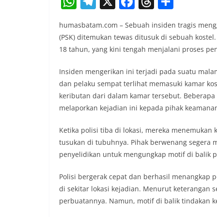
W
T
X
F
T
S
h
el
a
h
h
humasbatam.com – Sebuah insiden tragis mengg
at
e
c
re
ar
(PSK) ditemukan tewas ditusuk di sebuah kostel
s
gr
e
a
e
18 tahun, yang kini tengah menjalani proses peny
A
a
b
d
Insiden mengerikan ini terjadi pada suatu mala
p
m
o
s
dan pelaku sempat terlihat memasuki kamar kos
p
o
keributan dari dalam kamar tersebut. Beberapa
k
melaporkan kejadian ini kepada pihak keamana
Ketika polisi tiba di lokasi, mereka menemukan
tusukan di tubuhnya. Pihak berwenang segera 
penyelidikan untuk mengungkap motif di balik 
Polisi bergerak cepat dan berhasil menangkap 
di sekitar lokasi kejadian. Menurut keterangan 
perbuatannya. Namun, motif di balik tindakan ke