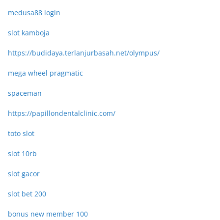
medusa88 login
slot kamboja
https://budidaya.terlanjurbasah.net/olympus/
mega wheel pragmatic
spaceman
https://papillondentalclinic.com/
toto slot
slot 10rb
slot gacor
slot bet 200
bonus new member 100