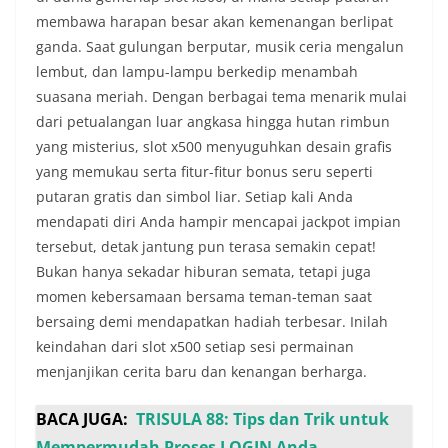
membawa harapan besar akan kemenangan berlipat
ganda. Saat gulungan berputar, musik ceria mengalun
lembut, dan lampu-lampu berkedip menambah
suasana meriah. Dengan berbagai tema menarik mulai
dari petualangan luar angkasa hingga hutan rimbun
yang misterius, slot x500 menyuguhkan desain grafis
yang memukau serta fitur-fitur bonus seru seperti
putaran gratis dan simbol liar. Setiap kali Anda
mendapati diri Anda hampir mencapai jackpot impian
tersebut, detak jantung pun terasa semakin cepat!
Bukan hanya sekadar hiburan semata, tetapi juga
momen kebersamaan bersama teman-teman saat
bersaing demi mendapatkan hadiah terbesar. Inilah
keindahan dari slot x500 setiap sesi permainan
menjanjikan cerita baru dan kenangan berharga.
BACA JUGA:
TRISULA 88: Tips dan Trik untuk
Mempermudah Proses LOGIN Anda