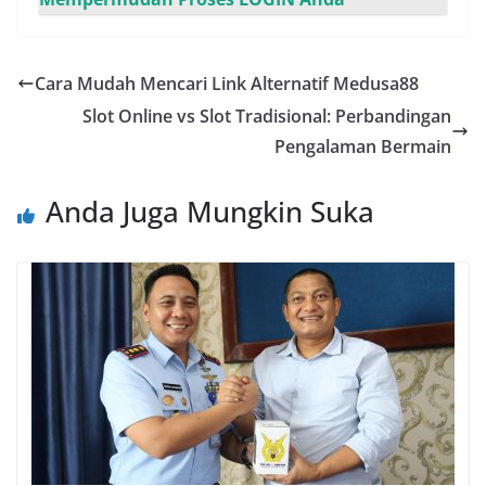
Cara Mudah Mencari Link Alternatif Medusa88
Slot Online vs Slot Tradisional: Perbandingan
Pengalaman Bermain
Anda Juga Mungkin Suka