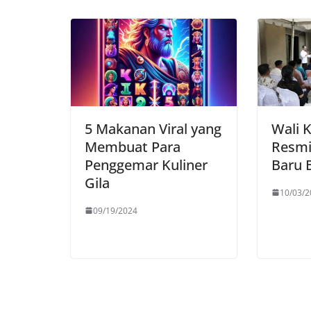
5 Makanan Viral yang
Wali 
Membuat Para
Resmi
Penggemar Kuliner
Baru 
Gila
10/03/2
09/19/2024