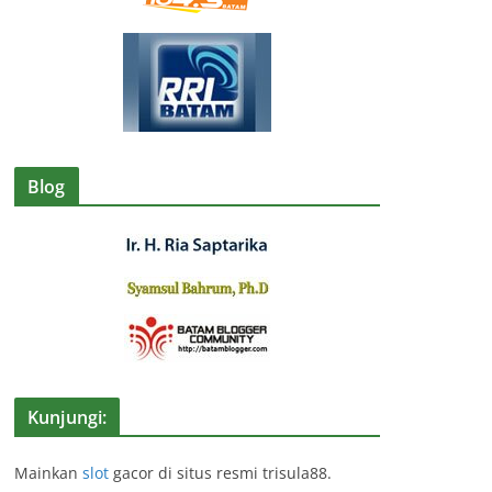
Blog
Kunjungi:
Mainkan
slot
gacor di situs resmi trisula88.