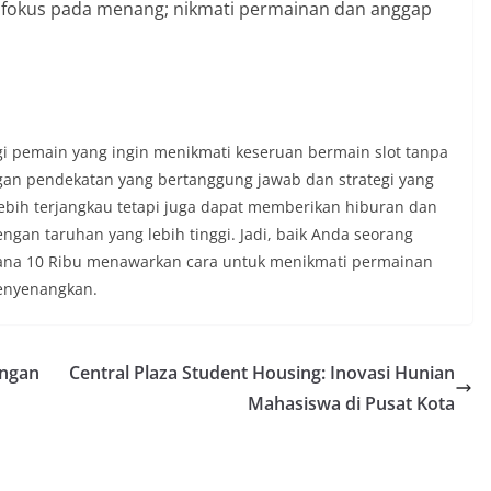
lu fokus pada menang; nikmati permainan dan anggap
gi pemain yang ingin menikmati keseruan bermain slot tanpa
gan pendekatan yang bertanggung jawab dan strategi yang
lebih terjangkau tetapi juga dapat memberikan hiburan dan
gan taruhan yang lebih tinggi. Jadi, baik Anda seorang
Dana 10 Ribu menawarkan cara untuk menikmati permainan
menyenangkan.
engan
Central Plaza Student Housing: Inovasi Hunian
Mahasiswa di Pusat Kota