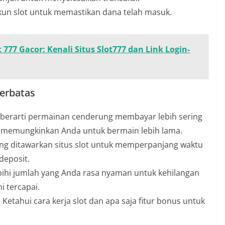
kun slot untuk memastikan dana telah masuk.
77 Gacor: Kenali Situs Slot777 dan Link Login-
Terbatas
ni berarti permainan cenderung membayar lebih sering
, memungkinkan Anda untuk bermain lebih lama.
ng ditawarkan situs slot untuk memperpanjang waktu
eposit.
bihi jumlah yang Anda rasa nyaman untuk kehilangan
i tercapai.
: Ketahui cara kerja slot dan apa saja fitur bonus untuk