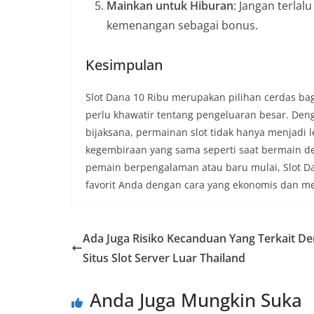
Mainkan untuk Hiburan
: Jangan terla
kemenangan sebagai bonus.
Kesimpulan
Slot Dana 10 Ribu merupakan pilihan cerdas ba
perlu khawatir tentang pengeluaran besar. Den
bijaksana, permainan slot tidak hanya menjadi 
kegembiraan yang sama seperti saat bermain den
pemain berpengalaman atau baru mulai, Slot 
favorit Anda dengan cara yang ekonomis dan 
Ada Juga Risiko Kecanduan Yang Terkait D
Situs Slot Server Luar Thailand
Anda Juga Mungkin Suka