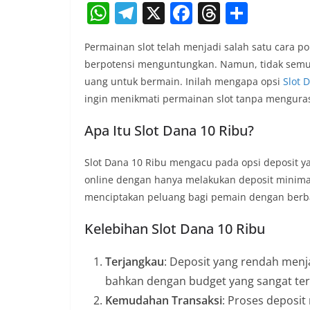
W
T
X
F
T
S
h
el
a
h
h
Permainan slot telah menjadi salah satu cara 
at
e
c
re
ar
berpotensi menguntungkan. Namun, tidak semu
s
gr
e
a
e
uang untuk bermain. Inilah mengapa opsi
Slot 
A
a
b
d
ingin menikmati permainan slot tanpa menguras
p
m
o
s
Apa Itu Slot Dana 10 Ribu?
p
o
k
Slot Dana 10 Ribu mengacu pada opsi deposit 
online dengan hanya melakukan deposit minimal 
menciptakan peluang bagi pemain dengan berbaga
Kelebihan Slot Dana 10 Ribu
Terjangkau
: Deposit yang rendah menja
bahkan dengan budget yang sangat ter
Kemudahan Transaksi
: Proses deposi