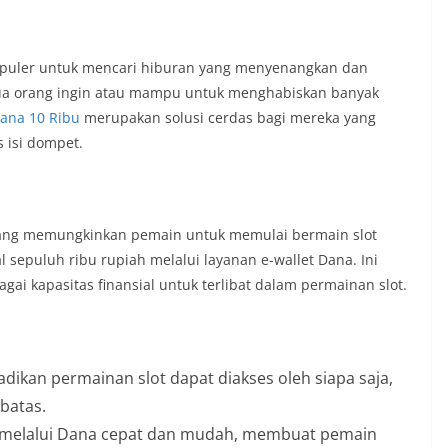
populer untuk mencari hiburan yang menyenangkan dan
a orang ingin atau mampu untuk menghabiskan banyak
Dana 10 Ribu
merupakan solusi cerdas bagi mereka yang
 isi dompet.
yang memungkinkan pemain untuk memulai bermain slot
sepuluh ribu rupiah melalui layanan e-wallet Dana. Ini
i kapasitas finansial untuk terlibat dalam permainan slot.
dikan permainan slot dapat diakses oleh siapa saja,
batas.
t melalui Dana cepat dan mudah, membuat pemain