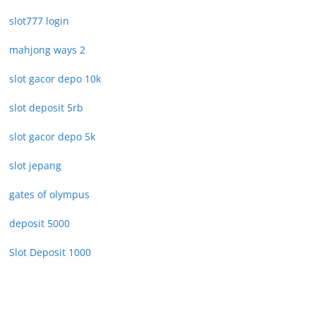
slot777 login
mahjong ways 2
slot gacor depo 10k
slot deposit 5rb
slot gacor depo 5k
slot jepang
gates of olympus
deposit 5000
Slot Deposit 1000