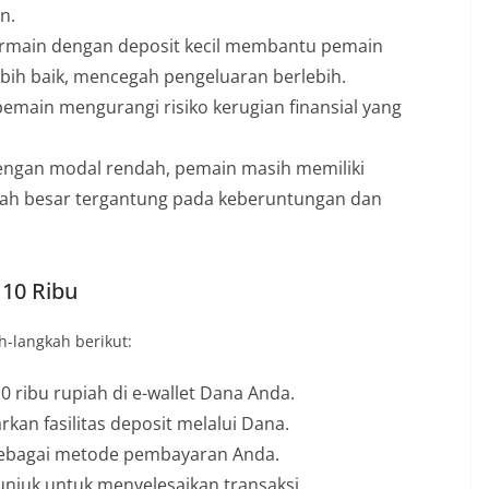
n.
ermain dengan deposit kecil membantu pemain
ih baik, mencegah pengeluaran berlebih.
 pemain mengurangi risiko kerugian finansial yang
engan modal rendah, pemain masih memiliki
h besar tergantung pada keberuntungan dan
 10 Ribu
-langkah berikut:
0 ribu rupiah di e-wallet Dana Anda.
kan fasilitas deposit melalui Dana.
 sebagai metode pembayaran Anda.
unjuk untuk menyelesaikan transaksi.