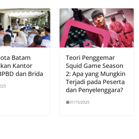
Kota Batam
Teori Penggemar
kan Kantor
Squid Game Season
BPBD dan Brida
2: Apa yang Mungkin
Terjadi pada Peserta
025
dan Penyelenggara?
01/15/2025