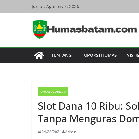
Skip
Jumat, Agustus 7, 2026
to
content
TENTANG
TUPOKSI HUMAS
VISI 
UNCATEGORIZED
Slot Dana 10 Ribu: So
Tanpa Menguras Do
04/28/2024
Admin