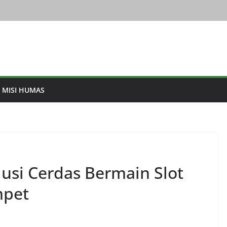
& MISI HUMAS
lusi Cerdas Bermain Slot
mpet