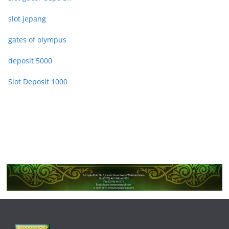
slot jepang
gates of olympus
deposit 5000
Slot Deposit 1000