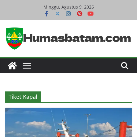
S
Minggu, Agustus 9, 2026
k
i
p
t
o
c
o
n
t
e
Tiket Kapal
n
t