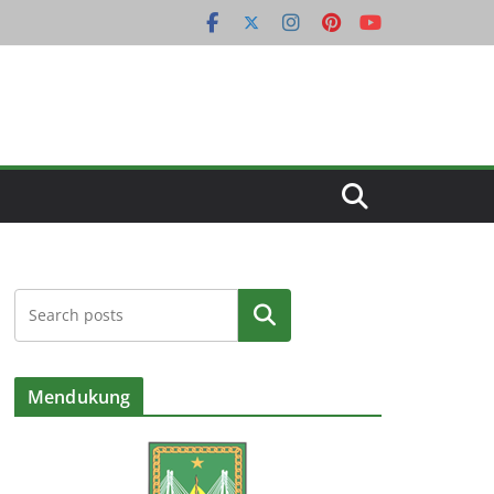
Cari
Mendukung