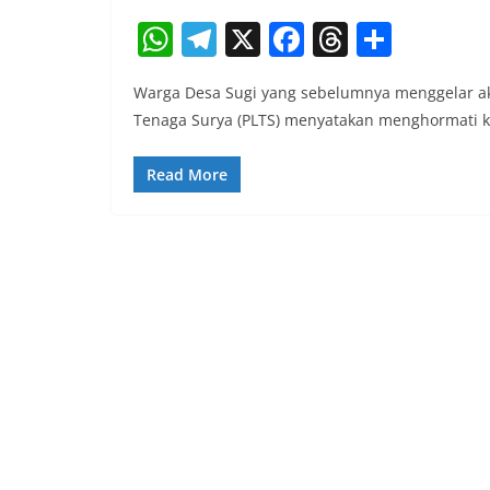
W
T
X
F
T
S
h
el
a
h
h
Warga Desa Sugi yang sebelumnya menggelar aks
at
e
c
re
ar
Tenaga Surya (PLTS) menyatakan menghormati 
s
gr
e
a
e
A
a
b
d
Read More
p
m
o
s
p
o
k