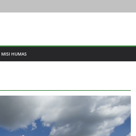
& MISI HUMAS