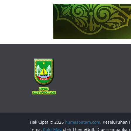
Hak Cipta © 2026
humasbatam.com
. Keseluruhan H
Tema:
ColorMag
oleh ThemeGrill. Dipersembahkan