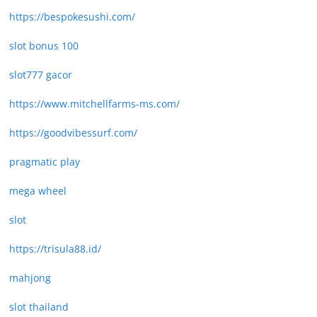
https://bespokesushi.com/
slot bonus 100
slot777 gacor
https://www.mitchellfarms-ms.com/
https://goodvibessurf.com/
pragmatic play
mega wheel
slot
https://trisula88.id/
mahjong
slot thailand