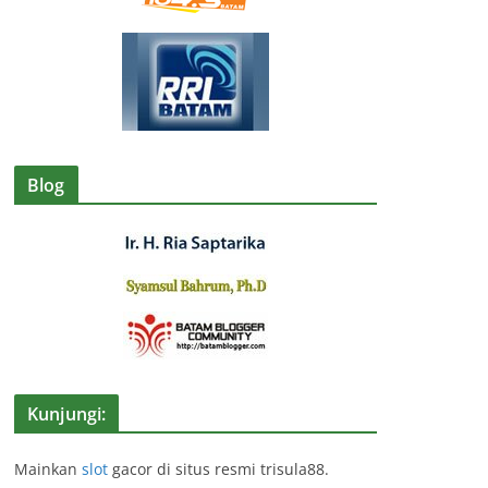
Blog
Kunjungi:
Mainkan
slot
gacor di situs resmi trisula88.