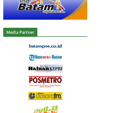
Media Partner