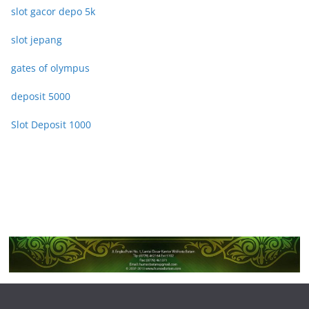
slot gacor depo 5k
slot jepang
gates of olympus
deposit 5000
Slot Deposit 1000