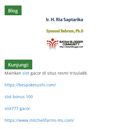
Blog
Kunjungi:
Mainkan
slot
gacor di situs resmi trisula88.
https://bespokesushi.com/
slot bonus 100
slot777 gacor
https://www.mitchellfarms-ms.com/