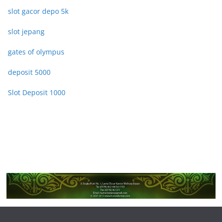
slot gacor depo 5k
slot jepang
gates of olympus
deposit 5000
Slot Deposit 1000