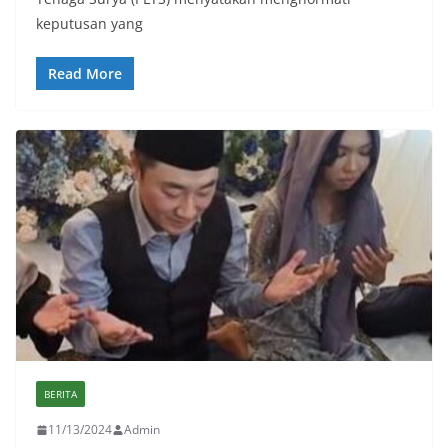
keputusan yang
Read More
BERITA
11/13/2024
Admin