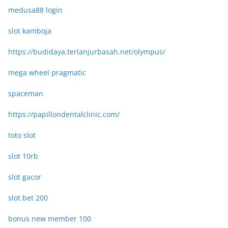
medusa88 login
slot kamboja
https://budidaya.terlanjurbasah.net/olympus/
mega wheel pragmatic
spaceman
https://papillondentalclinic.com/
toto slot
slot 10rb
slot gacor
slot bet 200
bonus new member 100