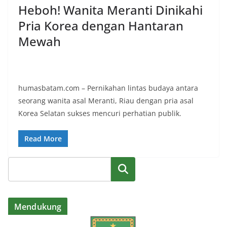
Heboh! Wanita Meranti Dinikahi
Pria Korea dengan Hantaran
Mewah
humasbatam.com – Pernikahan lintas budaya antara
seorang wanita asal Meranti, Riau dengan pria asal
Korea Selatan sukses mencuri perhatian publik.
Read More
Cari
Mendukung