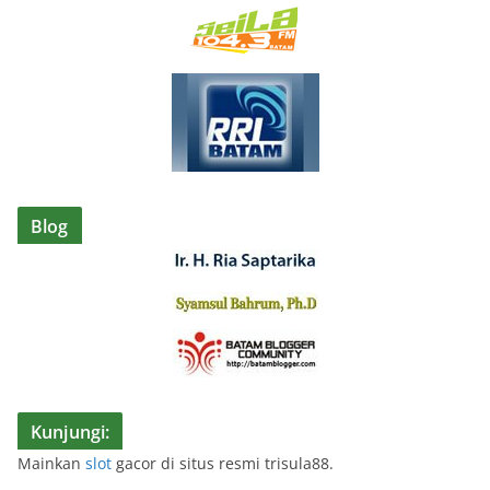
Blog
Kunjungi:
Mainkan
slot
gacor di situs resmi trisula88.