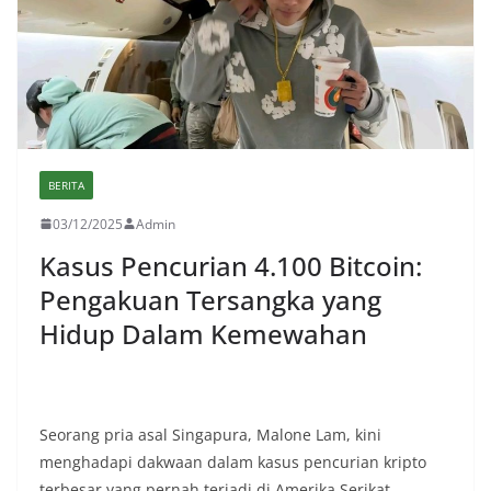
BERITA
03/12/2025
Admin
Kasus Pencurian 4.100 Bitcoin:
Pengakuan Tersangka yang
Hidup Dalam Kemewahan
Seorang pria asal Singapura, Malone Lam, kini
menghadapi dakwaan dalam kasus pencurian kripto
terbesar yang pernah terjadi di Amerika Serikat.