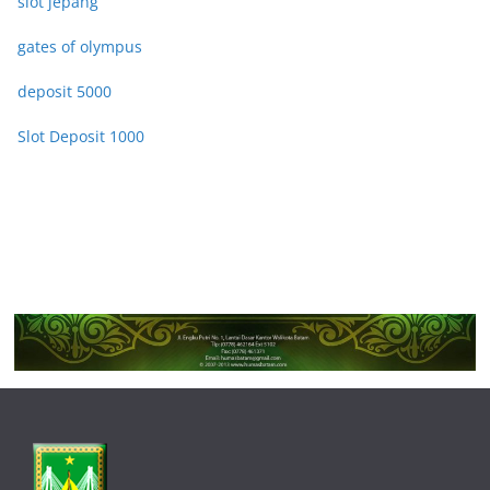
slot jepang
gates of olympus
deposit 5000
Slot Deposit 1000