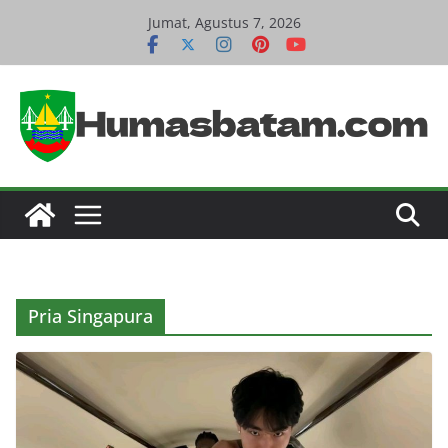
S
Jumat, Agustus 7, 2026
k
i
p
t
o
c
o
n
t
e
Pria Singapura
n
t