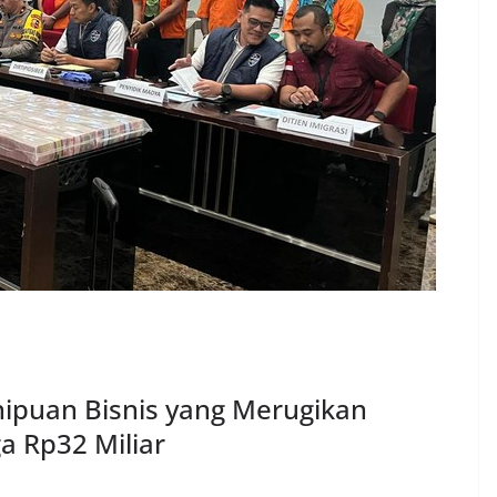
nipuan Bisnis yang Merugikan
a Rp32 Miliar