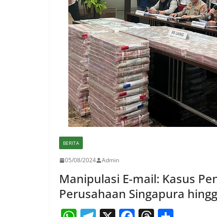
BERITA
05/08/2024
Admin
Manipulasi E-mail: Kasus Pe
Perusahaan Singapura hingg
W
T
X
F
T
S