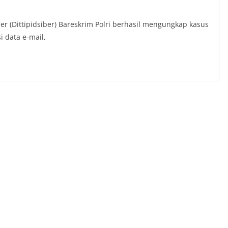
r (Dittipidsiber) Bareskrim Polri berhasil mengungkap kasus
 data e-mail,