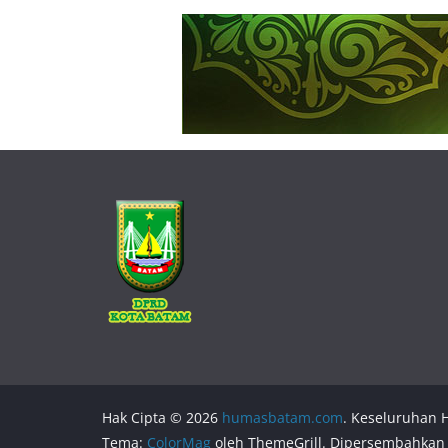
Hak Cipta © 2026
humasbatam.com
. Keseluruhan H
Tema:
ColorMag
oleh ThemeGrill. Dipersembahkan