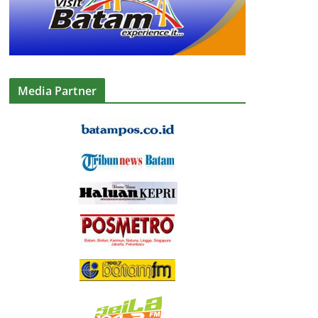
Media Partner