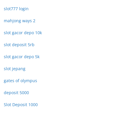
slot777 login
mahjong ways 2
slot gacor depo 10k
slot deposit 5rb
slot gacor depo 5k
slot jepang
gates of olympus
deposit 5000
Slot Deposit 1000