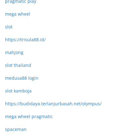
pragmatic play
mega wheel
slot
https://trisula88.id/
mahjong
slot thailand
medusa88 login
slot kamboja
https://budidaya.terlanjurbasah.net/olympus/
mega wheel pragmatic
spaceman