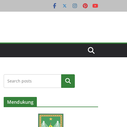
Cari
Mendukung