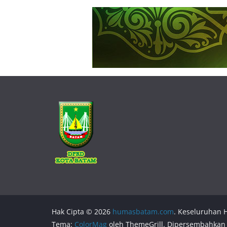
Hak Cipta © 2026
humasbatam.com
. Keseluruhan H
Tema:
ColorMag
oleh ThemeGrill. Dipersembahkan