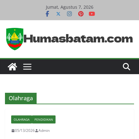
S
Jumat, Agustus 7, 2026
k
i
p
t
o
c
o
n
t
e
Olahraga
n
t
OLAHRAGA
PENDIDIKAN
05/13/2026
Admin