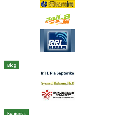
Blog
Kunjungi: