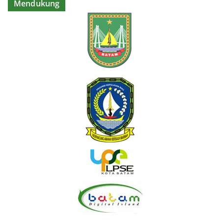
Mendukung