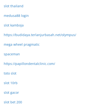
slot thailand
medusa88 login
slot kamboja
https://budidaya.terlanjurbasah.net/olympus/
mega wheel pragmatic
spaceman
https://papillondentalclinic.com/
toto slot
slot 10rb
slot gacor
slot bet 200