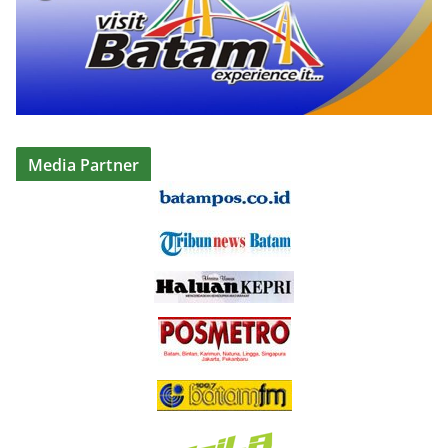
Media Partner