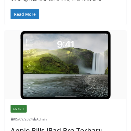
Read More
GADGET
05/09/2024
Admin
Apple Rilis iPad Pro Terbaru