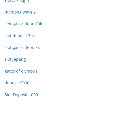
slot777 login
mahjong ways 2
slot gacor depo 10k
slot deposit 5rb
slot gacor depo 5k
slot jepang
gates of olympus
deposit 5000
Slot Deposit 1000