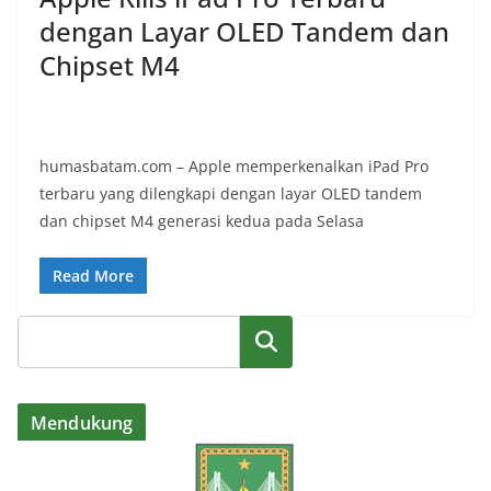
dengan Layar OLED Tandem dan
Chipset M4
humasbatam.com – Apple memperkenalkan iPad Pro
terbaru yang dilengkapi dengan layar OLED tandem
dan chipset M4 generasi kedua pada Selasa
Read More
Cari
Mendukung