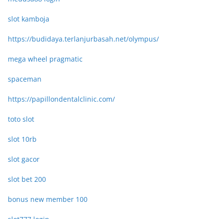
slot kamboja
https://budidaya.terlanjurbasah.net/olympus/
mega wheel pragmatic
spaceman
https://papillondentalclinic.com/
toto slot
slot 10rb
slot gacor
slot bet 200
bonus new member 100