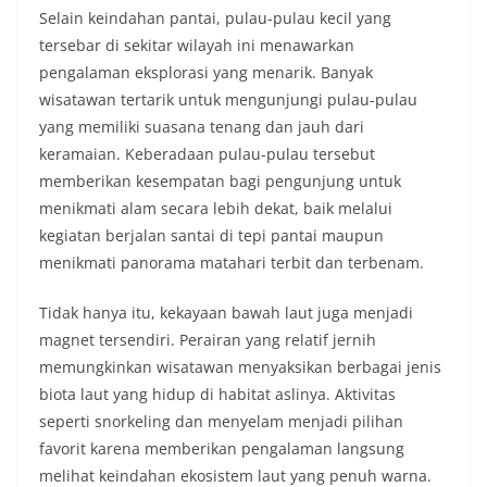
Selain keindahan pantai, pulau-pulau kecil yang
tersebar di sekitar wilayah ini menawarkan
pengalaman eksplorasi yang menarik. Banyak
wisatawan tertarik untuk mengunjungi pulau-pulau
yang memiliki suasana tenang dan jauh dari
keramaian. Keberadaan pulau-pulau tersebut
memberikan kesempatan bagi pengunjung untuk
menikmati alam secara lebih dekat, baik melalui
kegiatan berjalan santai di tepi pantai maupun
menikmati panorama matahari terbit dan terbenam.
Tidak hanya itu, kekayaan bawah laut juga menjadi
magnet tersendiri. Perairan yang relatif jernih
memungkinkan wisatawan menyaksikan berbagai jenis
biota laut yang hidup di habitat aslinya. Aktivitas
seperti snorkeling dan menyelam menjadi pilihan
favorit karena memberikan pengalaman langsung
melihat keindahan ekosistem laut yang penuh warna.