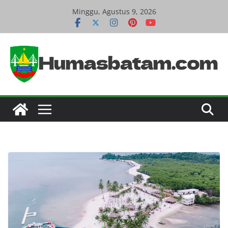
S
Minggu, Agustus 9, 2026
k
i
p
t
o
c
o
n
t
e
n
t