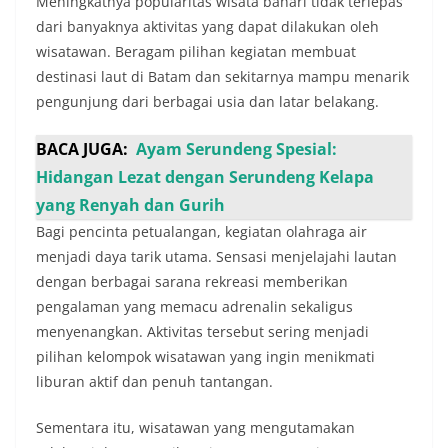
Meningkatnya popularitas wisata bahari tidak terlepas
dari banyaknya aktivitas yang dapat dilakukan oleh
wisatawan. Beragam pilihan kegiatan membuat
destinasi laut di Batam dan sekitarnya mampu menarik
pengunjung dari berbagai usia dan latar belakang.
BACA JUGA:
Ayam Serundeng Spesial:
Hidangan Lezat dengan Serundeng Kelapa
yang Renyah dan Gurih
Bagi pencinta petualangan, kegiatan olahraga air
menjadi daya tarik utama. Sensasi menjelajahi lautan
dengan berbagai sarana rekreasi memberikan
pengalaman yang memacu adrenalin sekaligus
menyenangkan. Aktivitas tersebut sering menjadi
pilihan kelompok wisatawan yang ingin menikmati
liburan aktif dan penuh tantangan.
Sementara itu, wisatawan yang mengutamakan