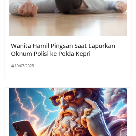
Wanita Hamil Pingsan Saat Laporkan
Oknum Polisi ke Polda Kepri
10/07/2025