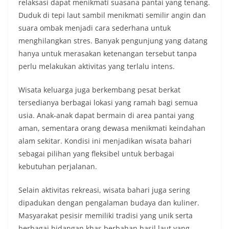
relaksasi dapat menikmati suasana pantai yang tenang.
Duduk di tepi laut sambil menikmati semilir angin dan
suara ombak menjadi cara sederhana untuk
menghilangkan stres. Banyak pengunjung yang datang
hanya untuk merasakan ketenangan tersebut tanpa
perlu melakukan aktivitas yang terlalu intens.
Wisata keluarga juga berkembang pesat berkat
tersedianya berbagai lokasi yang ramah bagi semua
usia. Anak-anak dapat bermain di area pantai yang
aman, sementara orang dewasa menikmati keindahan
alam sekitar. Kondisi ini menjadikan wisata bahari
sebagai pilihan yang fleksibel untuk berbagai
kebutuhan perjalanan.
Selain aktivitas rekreasi, wisata bahari juga sering
dipadukan dengan pengalaman budaya dan kuliner.
Masyarakat pesisir memiliki tradisi yang unik serta
berbagai hidangan khas berbahan hasil laut yang