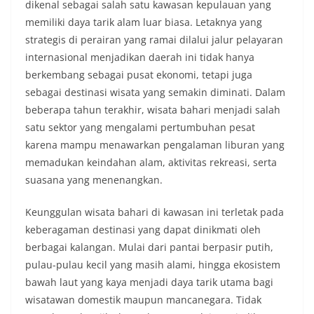
dikenal sebagai salah satu kawasan kepulauan yang
memiliki daya tarik alam luar biasa. Letaknya yang
strategis di perairan yang ramai dilalui jalur pelayaran
internasional menjadikan daerah ini tidak hanya
berkembang sebagai pusat ekonomi, tetapi juga
sebagai destinasi wisata yang semakin diminati. Dalam
beberapa tahun terakhir, wisata bahari menjadi salah
satu sektor yang mengalami pertumbuhan pesat
karena mampu menawarkan pengalaman liburan yang
memadukan keindahan alam, aktivitas rekreasi, serta
suasana yang menenangkan.
Keunggulan wisata bahari di kawasan ini terletak pada
keberagaman destinasi yang dapat dinikmati oleh
berbagai kalangan. Mulai dari pantai berpasir putih,
pulau-pulau kecil yang masih alami, hingga ekosistem
bawah laut yang kaya menjadi daya tarik utama bagi
wisatawan domestik maupun mancanegara. Tidak