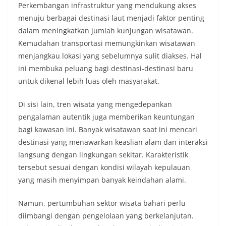
Perkembangan infrastruktur yang mendukung akses
menuju berbagai destinasi laut menjadi faktor penting
dalam meningkatkan jumlah kunjungan wisatawan.
Kemudahan transportasi memungkinkan wisatawan
menjangkau lokasi yang sebelumnya sulit diakses. Hal
ini membuka peluang bagi destinasi-destinasi baru
untuk dikenal lebih luas oleh masyarakat.
Di sisi lain, tren wisata yang mengedepankan
pengalaman autentik juga memberikan keuntungan
bagi kawasan ini. Banyak wisatawan saat ini mencari
destinasi yang menawarkan keaslian alam dan interaksi
langsung dengan lingkungan sekitar. Karakteristik
tersebut sesuai dengan kondisi wilayah kepulauan
yang masih menyimpan banyak keindahan alami.
Namun, pertumbuhan sektor wisata bahari perlu
diimbangi dengan pengelolaan yang berkelanjutan.