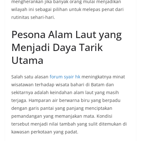
mengherankan jika banyak orang mulai menjadikan
wilayah ini sebagai pilihan untuk melepas penat dari
rutinitas sehari-hari.
Pesona Alam Laut yang
Menjadi Daya Tarik
Utama
Salah satu alasan
forum syair hk
meningkatnya minat
wisatawan terhadap wisata bahari di Batam dan
sekitarnya adalah keindahan alam laut yang masih
terjaga. Hamparan air berwarna biru yang berpadu
dengan garis pantai yang panjang menciptakan
pemandangan yang memanjakan mata. Kondisi
tersebut menjadi nilai tambah yang sulit ditemukan di
kawasan perkotaan yang padat.