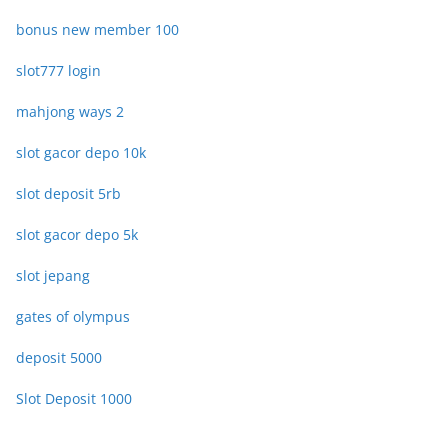
bonus new member 100
slot777 login
mahjong ways 2
slot gacor depo 10k
slot deposit 5rb
slot gacor depo 5k
slot jepang
gates of olympus
deposit 5000
Slot Deposit 1000