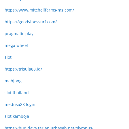
https://www.mitchellfarms-ms.com/
https://goodvibessurf.com/
pragmatic play
mega wheel
slot
https://trisula88.id/
mahjong
slot thailand
medusa88 login
slot kamboja
https://budidaya.terlanjurbasah.net/olympus/