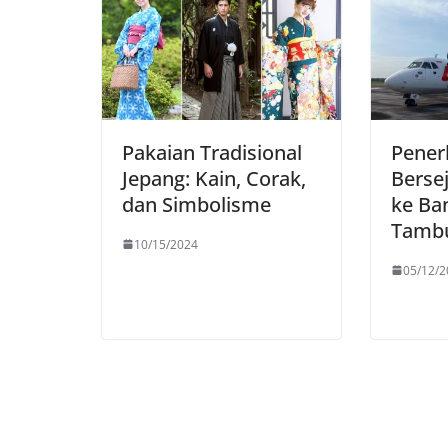
Pakaian Tradisional
Pener
Jepang: Kain, Corak,
Berse
dan Simbolisme
ke Ba
Tambu
10/15/2024
05/12/2