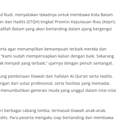
 Rudi, menyatakan tekadnya untuk membawa Kota Batam
n dan Hadits (STQH) tingkat Provinsi Kepulauan Riau (Kepri).
kafilah Batam yang akan bertanding dalam ajang bergengsi
erta agar menampilkan kemampuan terbaik mereka dan
 “Kami sudah mempersiapkan kalian dengan baik. Sekarang
k menjadi yang terbaik,” ujarnya dengan penuh semangat.
ung pembinaan tilawah dan hafalan Al-Qur’an serta Hadits.
an dari ustaz profesional, serta fasilitas yang memadai.
 menumbuhkan generasi muda yang unggul dalam nilai-nilai
ri berbagai cabang lomba, termasuk tilawah anak-anak,
 Hadits. Para peserta mengaku siap bertanding dan membawa