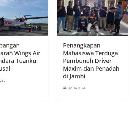
bangan
Penangkapan
jarah Wings Air
Mahasiswa Terduga
ndara Tuanku
Pembunuh Driver
sai
Maxim dan Penadah
di Jambi
025
04/16/2024