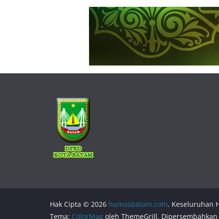
Hak Cipta © 2026
humasbatam.com
. Keseluruhan H
Tema:
ColorMag
oleh ThemeGrill. Dipersembahkan