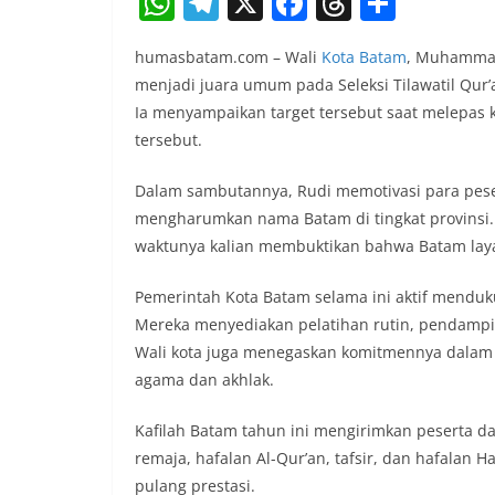
W
T
X
F
T
S
h
el
a
h
h
humasbatam.com – Wali
Kota Batam
, Muhammad
at
e
c
re
ar
menjadi juara umum pada Seleksi Tilawatil Qur’a
s
gr
e
a
e
Ia menyampaikan target tersebut saat melepas 
A
a
b
d
tersebut.
p
m
o
s
Dalam sambutannya, Rudi memotivasi para pes
p
o
mengharumkan nama Batam di tingkat provinsi.
k
waktunya kalian membuktikan bahwa Batam laya
Pemerintah Kota Batam selama ini aktif menduk
Mereka menyediakan pelatihan rutin, pendamping
Wali kota juga menegaskan komitmennya dalam
agama dan akhlak.
Kafilah Batam tahun ini mengirimkan peserta da
remaja, hafalan Al-Qur’an, tafsir, dan hafalan
pulang prestasi.