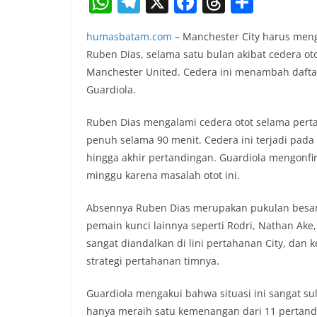
W
T
X
F
T
S
h
el
a
h
h
humasbatam.com
– Manchester City harus men
at
e
c
re
ar
Ruben Dias, selama satu bulan akibat cedera o
s
gr
e
a
e
Manchester United. Cedera ini menambah dafta
A
a
b
d
Guardiola.
p
m
o
s
Ruben Dias mengalami cedera otot selama pert
p
o
penuh selama 90 menit. Cedera ini terjadi pad
k
hingga akhir pertandingan. Guardiola mengonfi
minggu karena masalah otot ini.
Absennya Ruben Dias merupakan pukulan besar 
pemain kunci lainnya seperti Rodri, Nathan Ake
sangat diandalkan di lini pertahanan City, da
strategi pertahanan timnya.
Guardiola mengakui bahwa situasi ini sangat sul
hanya meraih satu kemenangan dari 11 pertandi