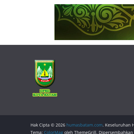
Hak Cipta © 2026
humasbatam.com
. Keseluruhan H
Tema:
ColorMag
oleh ThemeGrill. Dipersembahkan