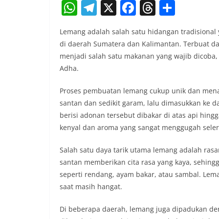
W
T
X
F
T
S
h
el
a
h
h
Lemang adalah salah satu hidangan tradisional 
at
e
c
re
ar
di daerah Sumatera dan Kalimantan. Terbuat da
s
gr
e
a
e
menjadi salah satu makanan yang wajib dicoba, t
A
a
b
d
Adha.
p
m
o
s
Proses pembuatan lemang cukup unik dan mena
p
o
santan dan sedikit garam, lalu dimasukkan ke d
k
berisi adonan tersebut dibakar di atas api hing
kenyal dan aroma yang sangat menggugah seler
Salah satu daya tarik utama lemang adalah rasa
santan memberikan cita rasa yang kaya, sehing
seperti rendang, ayam bakar, atau sambal. Lema
saat masih hangat.
Di beberapa daerah, lemang juga dipadukan den