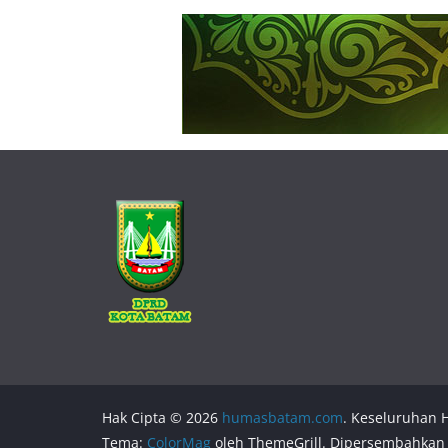
Hak Cipta © 2026
humasbatam.com
. Keseluruhan H
Tema:
ColorMag
oleh ThemeGrill. Dipersembahkan