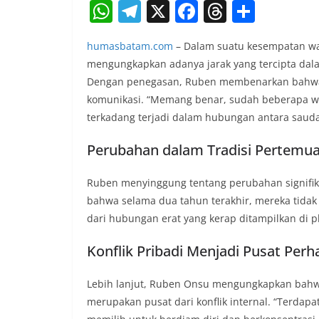
W
T
X
F
T
S
h
el
a
h
h
humasbatam.com
– Dalam suatu kesempatan waw
at
e
c
re
ar
mengungkapkan adanya jarak yang tercipta dal
s
gr
e
a
e
Dengan penegasan, Ruben membenarkan bahwa 
A
a
b
d
komunikasi. “Memang benar, sudah beberapa wak
p
m
o
s
terkadang terjadi dalam hubungan antara saudar
p
o
Perubahan dalam Tradisi Pertemua
k
Ruben menyinggung tentang perubahan signifik
bahwa selama dua tahun terakhir, mereka tidak
dari hubungan erat yang kerap ditampilkan di p
Konflik Pribadi Menjadi Pusat Perh
Lebih lanjut, Ruben Onsu mengungkapkan bahwa 
merupakan pusat dari konflik internal. “Terdapa