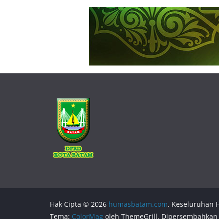
Hak Cipta © 2026
humasbatam.com
. Keseluruhan H
Tema:
ColorMag
oleh ThemeGrill. Dipersembahkan