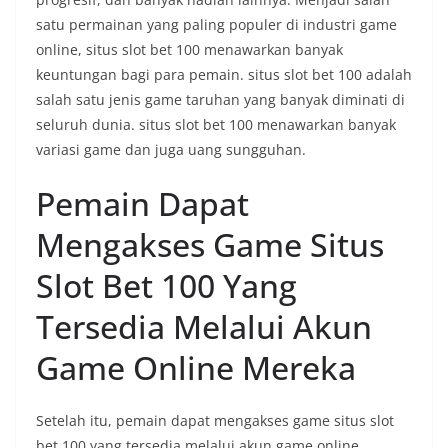
satu permainan yang paling populer di industri game
online, situs slot bet 100 menawarkan banyak
keuntungan bagi para pemain. situs slot bet 100 adalah
salah satu jenis game taruhan yang banyak diminati di
seluruh dunia. situs slot bet 100 menawarkan banyak
variasi game dan juga uang sungguhan.
Pemain Dapat
Mengakses Game Situs
Slot Bet 100 Yang
Tersedia Melalui Akun
Game Online Mereka
Setelah itu, pemain dapat mengakses game situs slot
bet 100 yang tersedia melalui akun game online