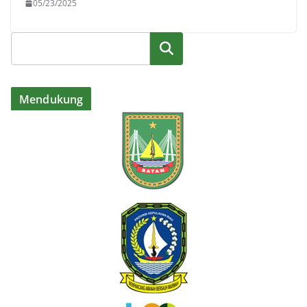
05/23/2025
Cari
Mendukung