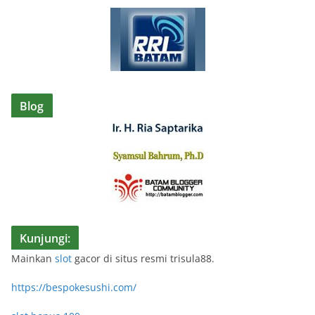
Blog
Kunjungi:
Mainkan
slot
gacor di situs resmi trisula88.
https://bespokesushi.com/