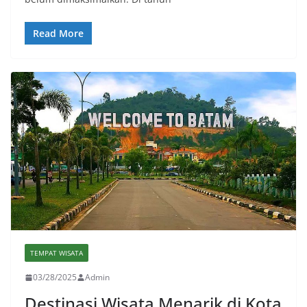
Read More
TEMPAT WISATA
03/28/2025
Admin
Destinasi Wisata Menarik di Kota