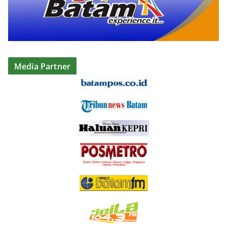
Media Partner