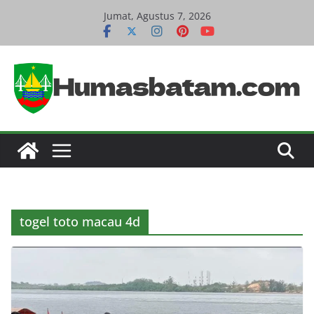
S
Jumat, Agustus 7, 2026
k
i
p
t
o
c
o
n
t
e
togel toto macau 4d
n
t