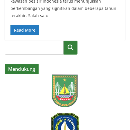
kawasan pesisir Indonesia terus menunjukkan
perkembangan yang signifikan dalam beberapa tahun
terakhir. Salah satu
Read More
Cari
Mendukung