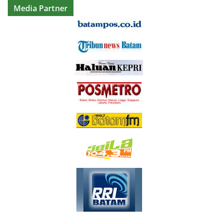
Media Partner