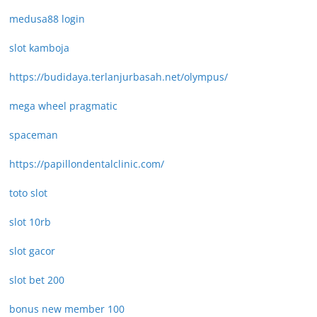
medusa88 login
slot kamboja
https://budidaya.terlanjurbasah.net/olympus/
mega wheel pragmatic
spaceman
https://papillondentalclinic.com/
toto slot
slot 10rb
slot gacor
slot bet 200
bonus new member 100