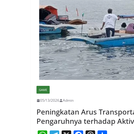
GAME
05/13/2026
Admin
Peningkatan Arus Transporta
Pengaruhnya terhadap Aktiv