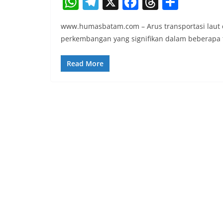
W
T
X
F
T
S
h
el
a
h
h
www.humasbatam.com – Arus transportasi laut 
at
e
c
re
ar
perkembangan yang signifikan dalam beberapa t
s
gr
e
a
e
A
a
b
d
Read More
p
m
o
s
p
o
k