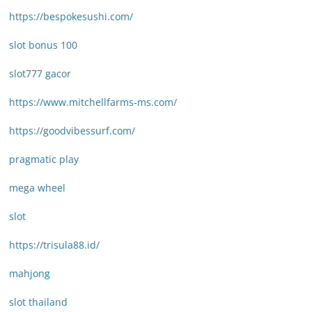
https://bespokesushi.com/
slot bonus 100
slot777 gacor
https://www.mitchellfarms-ms.com/
https://goodvibessurf.com/
pragmatic play
mega wheel
slot
https://trisula88.id/
mahjong
slot thailand