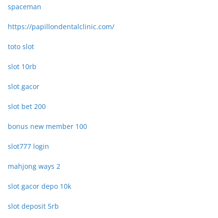
spaceman
https://papillondentalclinic.com/
toto slot
slot 10rb
slot gacor
slot bet 200
bonus new member 100
slot777 login
mahjong ways 2
slot gacor depo 10k
slot deposit 5rb