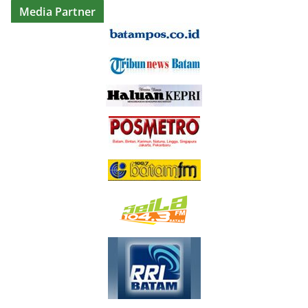
Media Partner