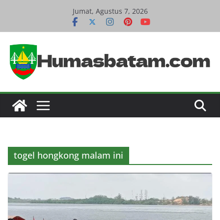
S
Jumat, Agustus 7, 2026
k
i
p
t
o
c
o
n
t
e
togel hongkong malam ini
n
t