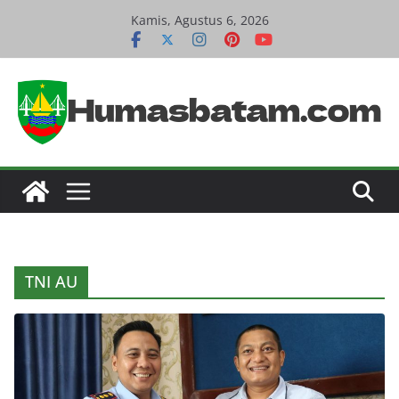
S
Kamis, Agustus 6, 2026
k
i
p
t
o
c
o
n
t
e
TNI AU
n
t