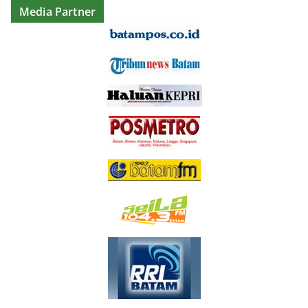
Media Partner