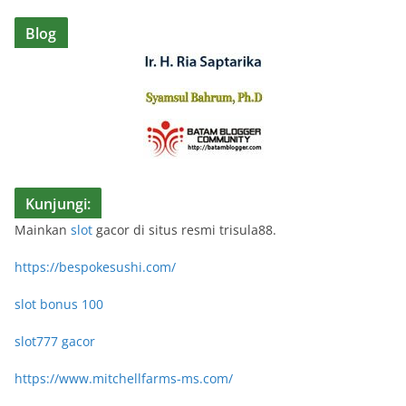
Blog
Kunjungi:
Mainkan
slot
gacor di situs resmi trisula88.
https://bespokesushi.com/
slot bonus 100
slot777 gacor
https://www.mitchellfarms-ms.com/