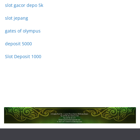
slot gacor depo 5k
slot jepang
gates of olympus
deposit 5000
Slot Deposit 1000