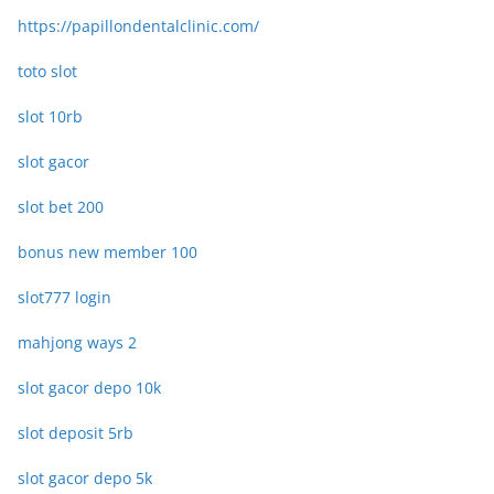
https://papillondentalclinic.com/
toto slot
slot 10rb
slot gacor
slot bet 200
bonus new member 100
slot777 login
mahjong ways 2
slot gacor depo 10k
slot deposit 5rb
slot gacor depo 5k