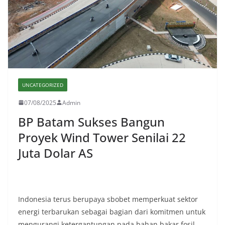
UNCATEGORIZED
07/08/2025
Admin
BP Batam Sukses Bangun
Proyek Wind Tower Senilai 22
Juta Dolar AS
Indonesia terus berupaya sbobet memperkuat sektor
energi terbarukan sebagai bagian dari komitmen untuk
mengurangi ketergantungan pada bahan bakar fosil