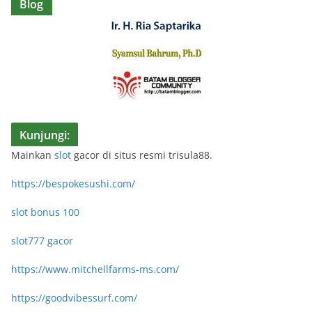
Blog
Kunjungi:
Mainkan
slot
gacor di situs resmi trisula88.
https://bespokesushi.com/
slot bonus 100
slot777 gacor
https://www.mitchellfarms-ms.com/
https://goodvibessurf.com/