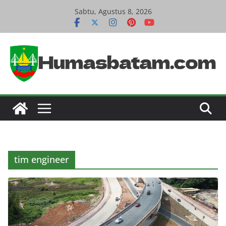
S
Sabtu, Agustus 8, 2026
k
i
p
t
o
c
o
n
t
e
tim engineer
n
t