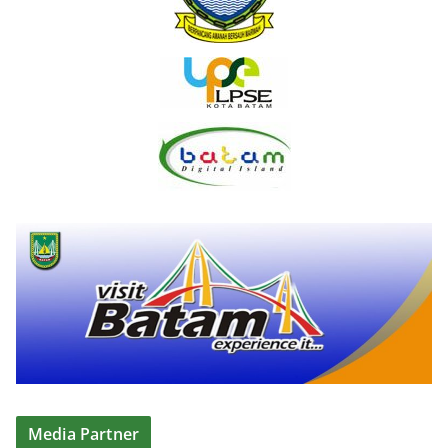
Media Partner