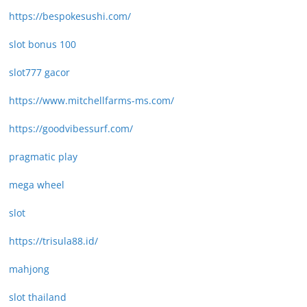
https://bespokesushi.com/
slot bonus 100
slot777 gacor
https://www.mitchellfarms-ms.com/
https://goodvibessurf.com/
pragmatic play
mega wheel
slot
https://trisula88.id/
mahjong
slot thailand