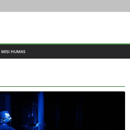
& MISI HUMAS