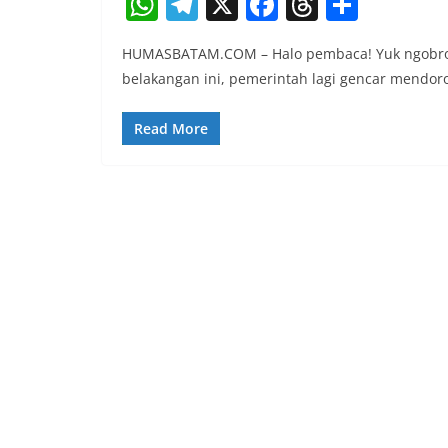
W
T
X
F
T
S
h
el
a
h
h
HUMASBATAM.COM – Halo pembaca! Yuk ngobrolin
at
e
c
re
ar
belakangan ini, pemerintah lagi gencar mendor
s
gr
e
a
e
A
a
b
d
Read More
p
m
o
s
p
o
k