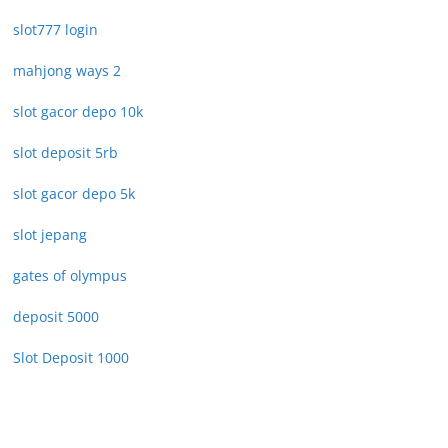
slot777 login
mahjong ways 2
slot gacor depo 10k
slot deposit 5rb
slot gacor depo 5k
slot jepang
gates of olympus
deposit 5000
Slot Deposit 1000