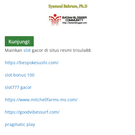
Kunjungi:
Mainkan
slot
gacor di situs resmi trisula88.
https://bespokesushi.com/
slot bonus 100
slot777 gacor
https://www.mitchellfarms-ms.com/
https://goodvibessurf.com/
pragmatic play