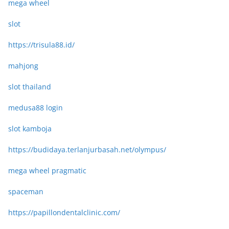
mega wheel
slot
https://trisula88.id/
mahjong
slot thailand
medusa88 login
slot kamboja
https://budidaya.terlanjurbasah.net/olympus/
mega wheel pragmatic
spaceman
https://papillondentalclinic.com/