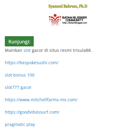
Kunjungi:
Mainkan
slot
gacor di situs resmi trisula88.
https://bespokesushi.com/
slot bonus 100
slot777 gacor
https://www.mitchellfarms-ms.com/
https://goodvibessurf.com/
pragmatic play