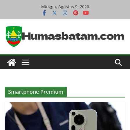
S
Minggu, Agustus 9, 2026
k
i
p
t
o
c
o
n
t
e
Smartphone Premium
n
t