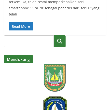
terkemuka, telah resmi memperkenalkan seri
smartphone ‘Pura 70’ sebagai penerus dari seri ‘P’ yang
telah
Read More
Cari
Mendukung