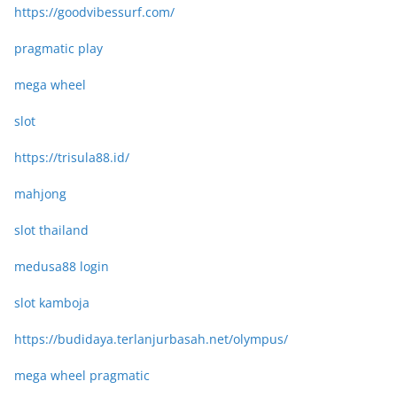
https://goodvibessurf.com/
pragmatic play
mega wheel
slot
https://trisula88.id/
mahjong
slot thailand
medusa88 login
slot kamboja
https://budidaya.terlanjurbasah.net/olympus/
mega wheel pragmatic