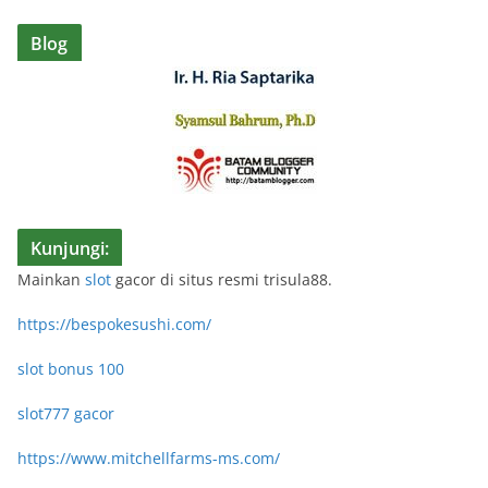
Blog
Kunjungi:
Mainkan
slot
gacor di situs resmi trisula88.
https://bespokesushi.com/
slot bonus 100
slot777 gacor
https://www.mitchellfarms-ms.com/