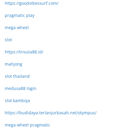
https://goodvibessurf.com/
pragmatic play
mega wheel
slot
https://trisula88.id/
mahjong
slot thailand
medusa88 login
slot kamboja
https://budidaya.terlanjurbasah.net/olympus/
mega wheel pragmatic