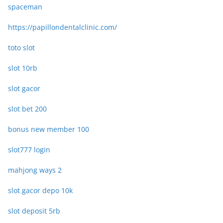
spaceman
https://papillondentalclinic.com/
toto slot
slot 10rb
slot gacor
slot bet 200
bonus new member 100
slot777 login
mahjong ways 2
slot gacor depo 10k
slot deposit 5rb