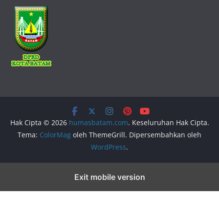
Hak Cipta © 2026
humasbatam.com
. Keseluruhan Hak Cipta.
Tema:
ColorMag
oleh ThemeGrill. Dipersembahkan oleh
WordPress
.
Exit mobile version