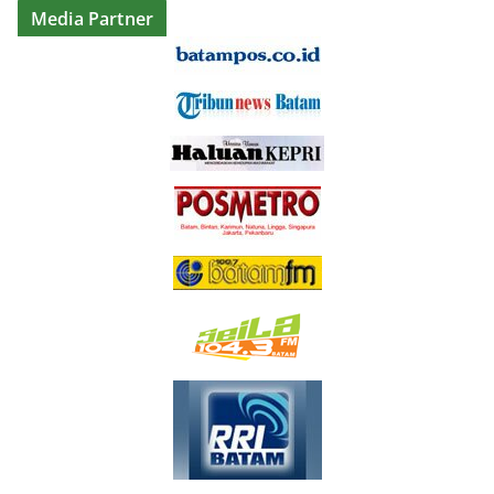
Media Partner