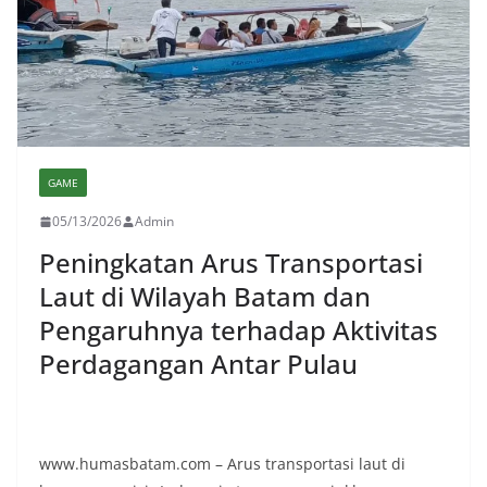
GAME
05/13/2026
Admin
Peningkatan Arus Transportasi
Laut di Wilayah Batam dan
Pengaruhnya terhadap Aktivitas
Perdagangan Antar Pulau
www.humasbatam.com – Arus transportasi laut di