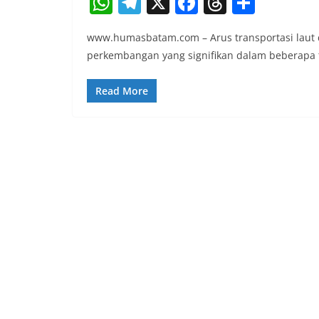
W
T
X
F
T
S
h
el
a
h
h
www.humasbatam.com – Arus transportasi laut 
at
e
c
re
ar
perkembangan yang signifikan dalam beberapa t
s
gr
e
a
e
A
a
b
d
Read More
p
m
o
s
p
o
k