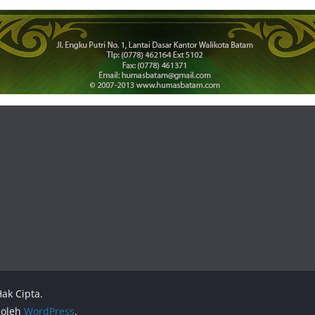
ak Cipta.
 oleh
WordPress
.