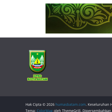
Hak Cipta © 2026
humasbatam.com
. Keseluruhan H
Tema:
ColorMag
oleh ThemeGrill. Dipersembahkan