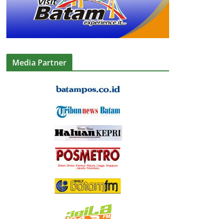
Media Partner