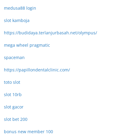
medusa88 login
slot kamboja
https://budidaya.terlanjurbasah.net/olympus/
mega wheel pragmatic
spaceman
https://papillondentalclinic.com/
toto slot
slot 10rb
slot gacor
slot bet 200
bonus new member 100