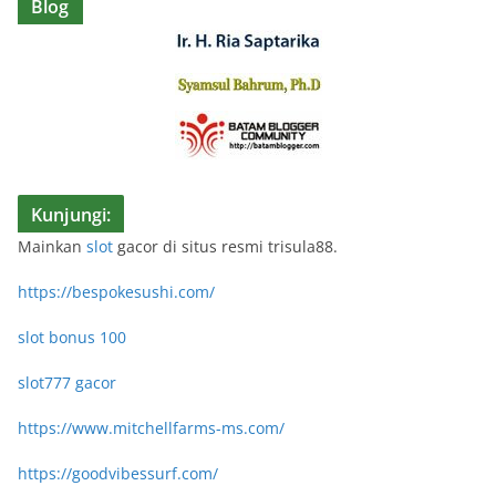
Blog
Kunjungi:
Mainkan
slot
gacor di situs resmi trisula88.
https://bespokesushi.com/
slot bonus 100
slot777 gacor
https://www.mitchellfarms-ms.com/
https://goodvibessurf.com/