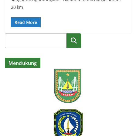
20 km
Read More
Cari
Mendukung