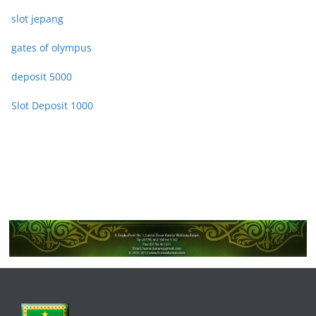
slot jepang
gates of olympus
deposit 5000
Slot Deposit 1000