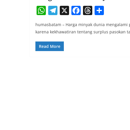
W
T
X
F
T
S
h
el
a
h
h
humasbatam – Harga minyak dunia mengalami p
at
e
c
re
ar
karena kekhawatiran tentang surplus pasokan 
s
gr
e
a
e
A
a
b
d
Read More
p
m
o
s
p
o
k