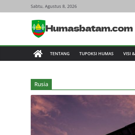
Skip
Sabtu, Agustus 8, 2026
to
content
TENTANG
TUPOKSI HUMAS
VISI 
Rusia