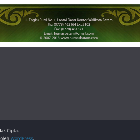
ak Cipta.
 oleh
WordPress
.