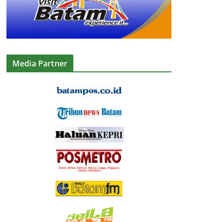
Media Partner