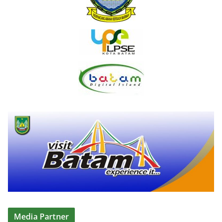
Media Partner