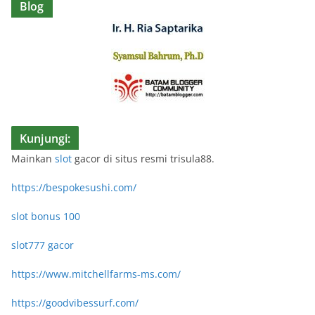
Blog
Kunjungi:
Mainkan
slot
gacor di situs resmi trisula88.
https://bespokesushi.com/
slot bonus 100
slot777 gacor
https://www.mitchellfarms-ms.com/
https://goodvibessurf.com/