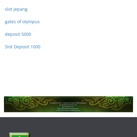
slot jepang
gates of olympus
deposit 5000
Slot Deposit 1000