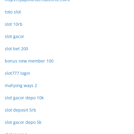
toto slot
slot 10rb
slot gacor
slot bet 200
bonus new member 100
slot777 login
mahjong ways 2
slot gacor depo 10k
slot deposit 5rb
slot gacor depo 5k