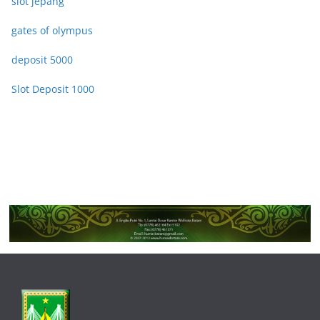
slot jepang
gates of olympus
deposit 5000
Slot Deposit 1000