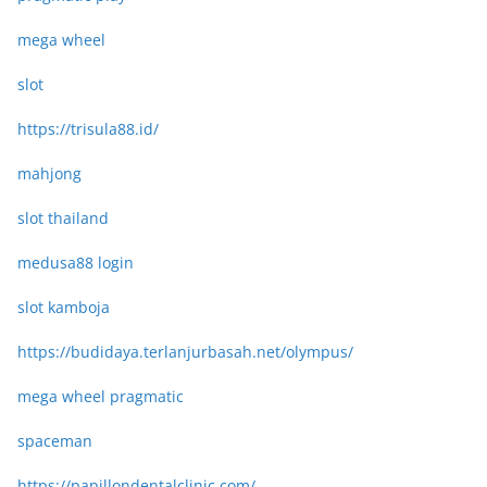
mega wheel
slot
https://trisula88.id/
mahjong
slot thailand
medusa88 login
slot kamboja
https://budidaya.terlanjurbasah.net/olympus/
mega wheel pragmatic
spaceman
https://papillondentalclinic.com/