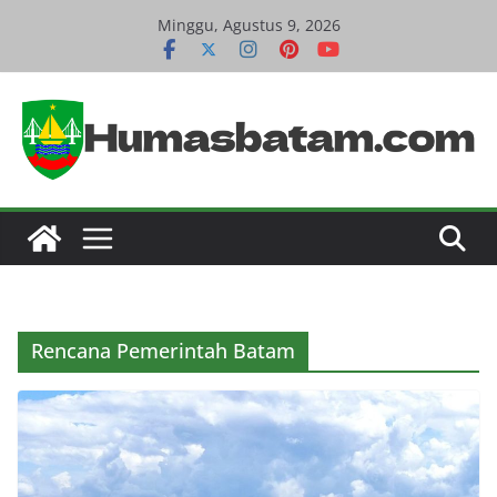
S
Minggu, Agustus 9, 2026
k
i
p
t
o
c
o
n
t
e
Rencana Pemerintah Batam
n
t