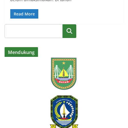
Read More
Cari
Mendukung