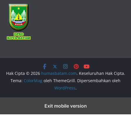
Hak Cipta © 2026
humasbatam.com
. Keseluruhan Hak Cipta.
Tema:
ColorMag
oleh ThemeGrill. Dipersembahkan oleh
WordPress
.
Exit mobile version