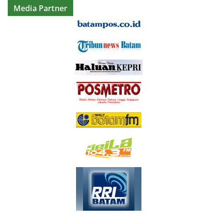
Media Partner