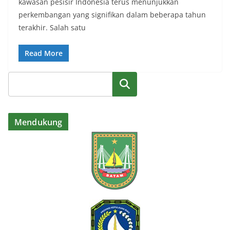
kawasan pesisir Indonesia terus menunjukkan
perkembangan yang signifikan dalam beberapa tahun
terakhir. Salah satu
Read More
Cari
Mendukung