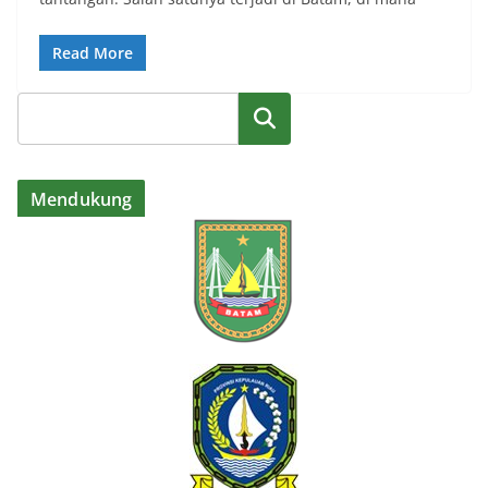
Read More
Cari
Mendukung