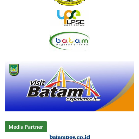
Media Partner