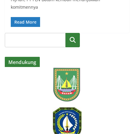
komitmennya
Read More
Cari
Mendukung