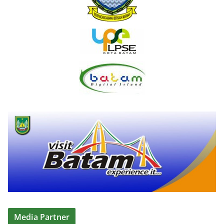
Media Partner