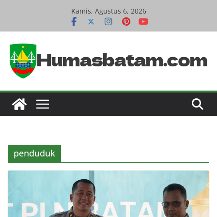
S
Kamis, Agustus 6, 2026
k
i
p
t
o
c
o
n
t
e
penduduk
n
t